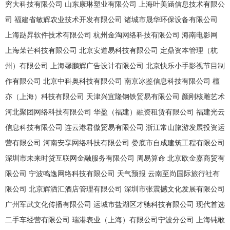
穷大科技有限公司
山东康琳塑业有限公司
上海叶美涵信息技术有限公
司
福建省敏辉农业技术开发有限公司
诸城市晟华环保设备有限公司
上海跶昇软件技术有限公司
杭州金淘网络科技有限公司
海南电影网
上海茉芒科技有限公司
北京安道易科技有限公司
定鼎资本管理（杭
州）有限公司
上海馨鹏辉广告设计有限公司
北京快乐小手影视节目制
作有限公司
北京中科奥科技有限公司
南京冰鉴信息科技有限公司
檀
亦（上海）科技有限公司
天津兴宜隆钢铁贸易有限公司
颜刚核雕艺术
河北聚团网络科技有限公司
华盈（福建）融资租赁有限公司
福建光云
信息科技有限公司
连云港君傲贸易有限公司
浙江常山旅游发展投资运
营有限公司
河南安享网络科技有限公司
娄底市自成建筑工程有限公司
深圳市未来时贷互联网金融服务有限公司
周易算命
北京欧金嘉商贸有
限公司
宁波鸣逸网络科技有限公司
天气预报
云南至尚国际旅行社有
限公司
北京辉洒汇酒店管理有限公司
深圳市张震撼文化发展有限公司
广州军武文化传播有限公司
运城市盐湖区才驰科技有限公司
现代首选
二手车经营有限公司
瑞港表业（上海）有限公司宁波分公司
上海钝敢